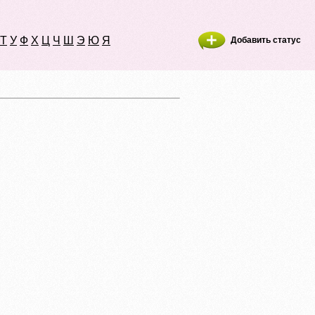
Т
У
Ф
Х
Ц
Ч
Ш
Э
Ю
Я
Добавить статус