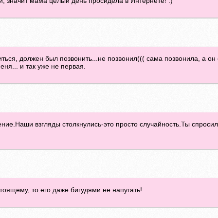
, значит мама целый день просидела в Интернете! :)
ться, должен был позвонить...не позвонил((( сама позвонила, а он с
ня... и так уже не первая.
ние.Наши взгляды столкнулись-это просто случайность.Ты спросил
оящему, то его даже бигудями не напугать!