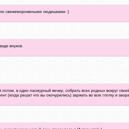
пахло свежеморожеными людишками :)
виде внуков.
А потом, в один пасмурный вечер, собрать всех родных вокруг свое
ент (когда решат что вы окочурились) заржать во всю глотку и заора