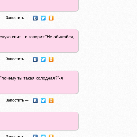
Запостить —
цуко спит... и говорит:"Не обижайся,
Запостить —
"почему ты такая холодная?"-я
Запостить —
Запостить —