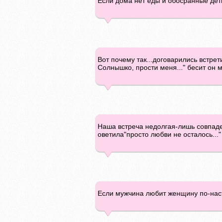
Если дома нет еды и обосранные дети
Вот почему так...договарились встрети
Солнышко, прости меня..." бесит он ме
Наша встреча недолгая-лишь совпаде
оветила"просто любви не осталось..."
Если мужчина любит женщину по-наст