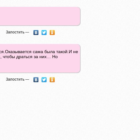
Запостить —
ся.Оказывается сама была такой.И не
, чтобы драться за них… Но
Запостить —