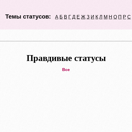
Темы статусов:
А
Б
В
Г
Д
Е
Ж
З
И
К
Л
М
Н
О
П
Р
С
Правдивые статусы
Все