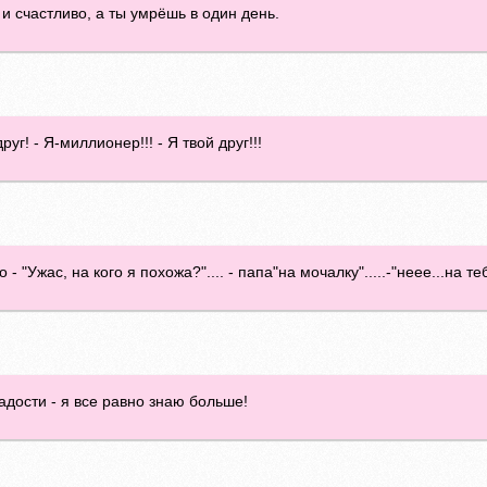
и счастливо, а ты умрёшь в один день.
руг! - Я-миллионер!!! - Я твой друг!!!
"Ужас, на кого я похожа?".... - папа"на мочалку".....-"неее...на тебя
дости - я все равно знаю больше!