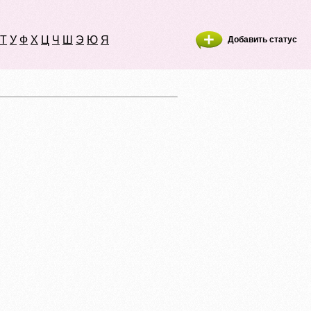
Т
У
Ф
Х
Ц
Ч
Ш
Э
Ю
Я
Добавить статус