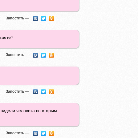
Запостить —
итаете?
Запостить —
Запостить —
ь видели человека со вторым
Запостить —