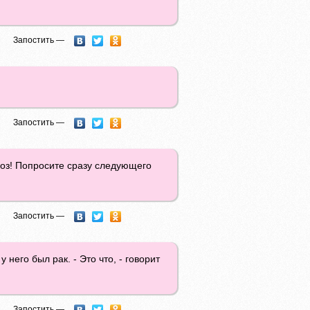
Запостить —
Запостить —
гноз! Попросите сразу следующего
Запостить —
 него был рак. - Это что, - говорит
Запостить —