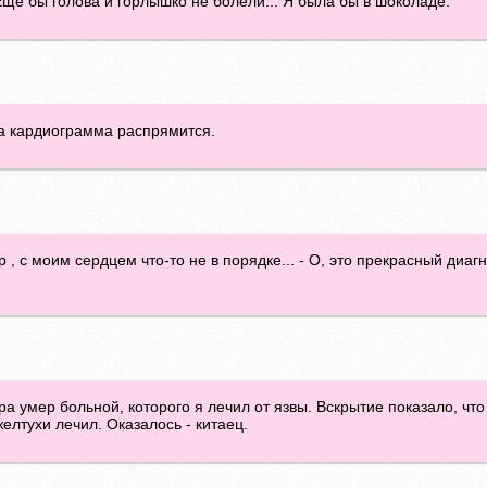
ще бы голова и горлышко не болели... Я была бы в шоколаде.
гда кардиограмма распрямится.
р , с моим сердцем что-то не в порядке... - О, это прекрасный диа
а умер больной, которого я лечил от язвы. Вскрытие показало, что у
желтухи лечил. Оказалось - китаец.