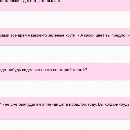
тановке.- Доктор , это была я...
азами все время какие-то зеленые круги. - А какой цвет вы предпоч
 когда-нибудь видел человека со второй женой?
- У нее уже был удален аппендицит в прошлом году. Вы когда-нибуд