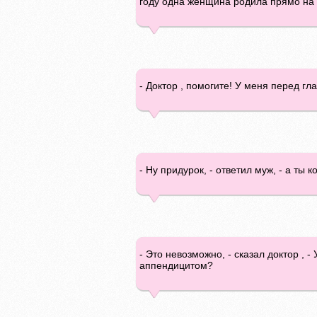
году одна женщина родила прямо на ос
- Доктор , помогите! У меня перед гл
- Ну придурок, - ответил муж, - а ты
- Это невозможно, - сказал доктор , 
аппендицитом?