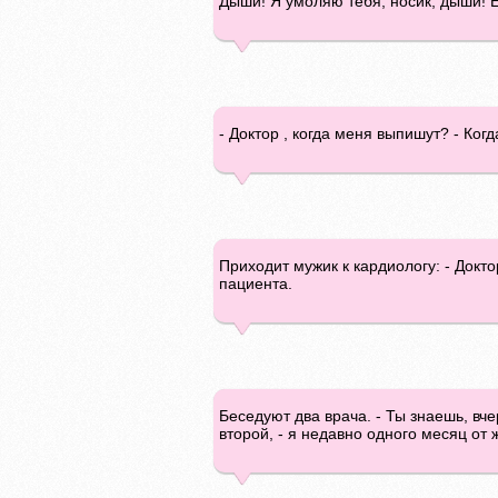
Дыши! Я умоляю тебя, носик, дыши! Е
- Доктор , когда меня выпишут? - Ко
Приходит мужик к кардиологу: - Докто
пациента.
Беседуют два врача. - Ты знаешь, вчер
второй, - я недавно одного месяц от 