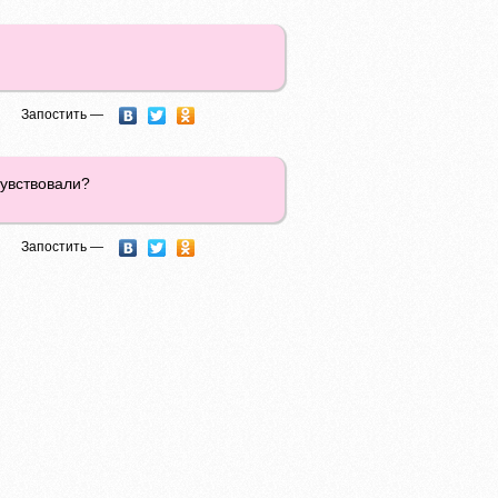
Запостить —
 чувствовали?
Запостить —