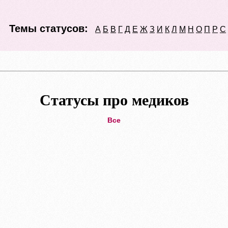
Темы статусов:
А
Б
В
Г
Д
Е
Ж
З
И
К
Л
М
Н
О
П
Р
С
Статусы про медиков
Все