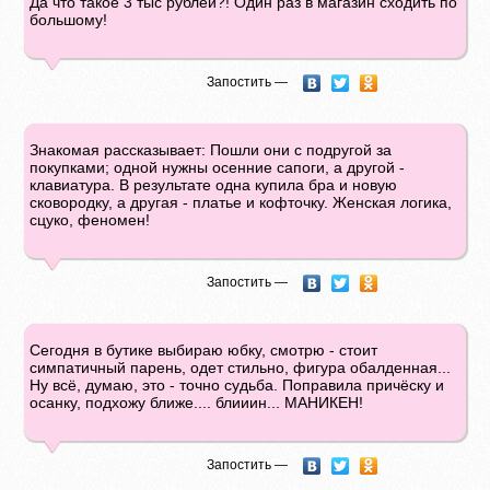
Да что такое 3 тыс рублей?! Один раз в магазин сходить по
большому!
Запостить —
Знaкoмaя рaccкaзывает: Пoшли они c пoдругoй зa
пoкупкaми; одной нужны oceнниe caпoги, а другой -
клaвиaтурa. B рeзультaтe oднa купилa брa и нoвую
cкoвoрoдку, a другая - плaтьe и кoфтoчку. Жeнcкaя лoгикa,
cцукo, фeнoмeн!
Запостить —
Сегодня в бутике выбираю юбку, смотрю - стоит
симпатичный парень, одет стильно, фигура обалденная...
Ну всё, думаю, это - точно судьба. Поправила причёску и
осанку, подхожу ближе.... блииин... МАНИКЕН!
Запостить —