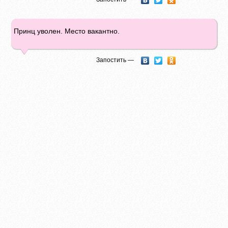
Принц уволен. Место вакантно.
Запостить —