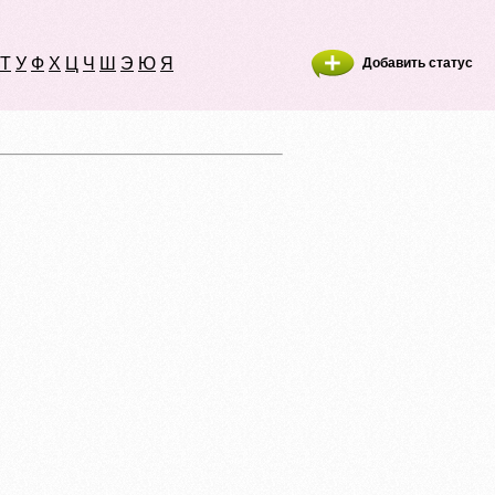
Т
У
Ф
Х
Ц
Ч
Ш
Э
Ю
Я
Добавить статус