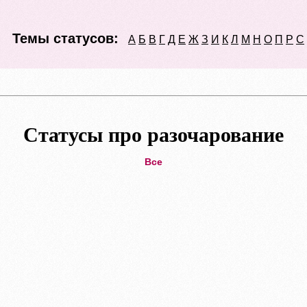
Темы статусов:
А
Б
В
Г
Д
Е
Ж
З
И
К
Л
М
Н
О
П
Р
С
Статусы про разочарование
Все