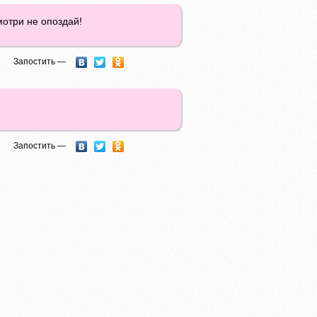
мотри не опоздай!
Запостить —
Запостить —