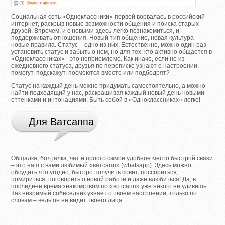
Социальная сеть «Одноклассники» первой ворвалась в российский
интернет, раскрыв новые возможности общения и поиска старых
друзей. Впрочем, и с новыми здесь легко познакомиться, и
поддерживать отношения. Новый тип общение, новая культура –
новые правила. Статус – одно из них. Естественно, можно один раз
установить статус и забыть о нем, но для тех. кто активно общается в
«Одноклассниках» - это неприемлемо. Как иначе, если не из
ежедневного статуса, друзья по переписке узнают о настроении,
помогут, подскажут, посмеются вместе или подбодрят?
Статус на каждый день можно придумать самостоятельно, а можно
найти подходящий у нас, раскрашивая каждый новый день новыми
оттенками и интонациями. Быть собой в «Одноклассниках» легко!
Для Ватсаппа
Общалка, болталка, чат и просто самое удобное место быстрой связи
– это наш с вами любимый «ватсапп» (whatsapp). Здесь можно
обсудить что угодно, быстро получить совет, поссориться,
помириться, поговорить о новой работе и даже влюбиться! Да, в
последнее время знакомством по «вотсапп» уже никого не удивишь.
Как незримый собеседник узнает о твоем настроении, только по
словам – ведь он не видит твоего лица.