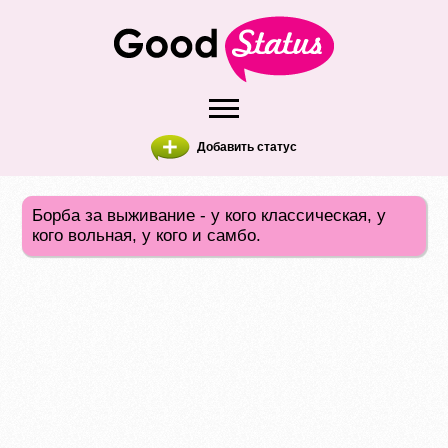
Добавить статус
Борба за выживание - у кого классическая, у
кого вольная, у кого и самбо.