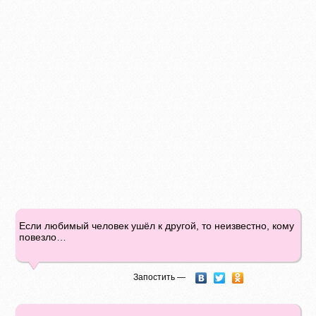
Если любимый человек ушёл к другой, то неизвестно, кому
повезло…
Запостить —