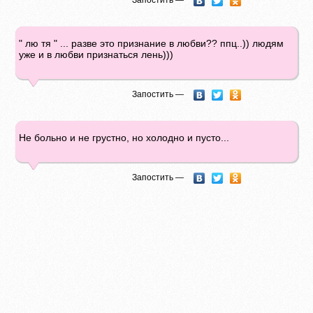
Запостить —
" лю тя " ... разве это признание в любви?? ппц..)) людям
уже и в любви признаться лень)))
Запостить —
Не больно и не грустно, но холодно и пусто...
Запостить —