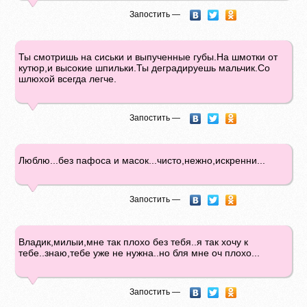
Запостить —
Ты смотришь на сиськи и выпученные губы.На шмотки от
кутюр,и высокие шпильки.Ты деградируешь мальчик.Со
шлюхой всегда легче.
Запостить —
Люблю...без пафоса и масок...чисто,нежно,искренни...
Запостить —
Владик,милыи,мне так плохо без тебя..я так хочу к
тебе..знаю,тебе уже не нужна..но бля мне оч плохо...
Запостить —