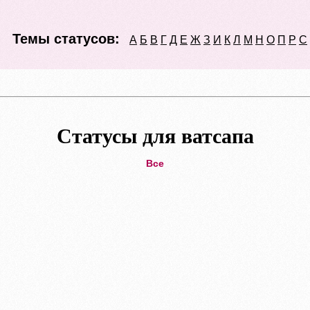
Темы статусов:
А
Б
В
Г
Д
Е
Ж
З
И
К
Л
М
Н
О
П
Р
С
Статусы для ватсапа
Все