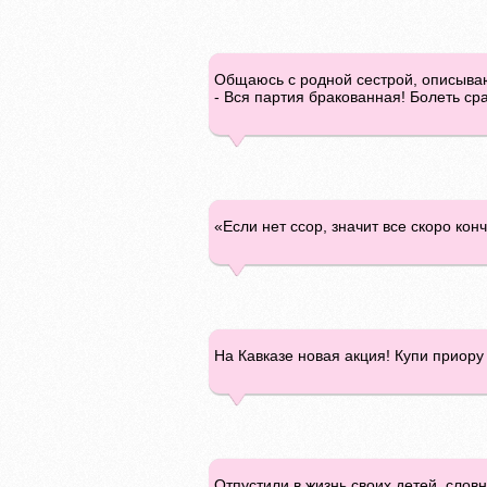
Общаюсь с родной сестрой, описываю 
- Вся партия бракованная! Болеть сра
«Если нет ссор, значит все скоро кон
На Кавказе новая акция! Купи приору 
Отпустили в жизнь своих детей, словн