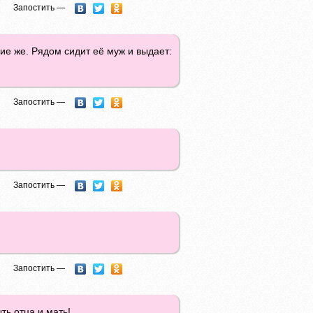
Запостить —
ие же. Рядом сидит её муж и выдает:
Запостить —
Запостить —
Запостить —
ть отца и мать!