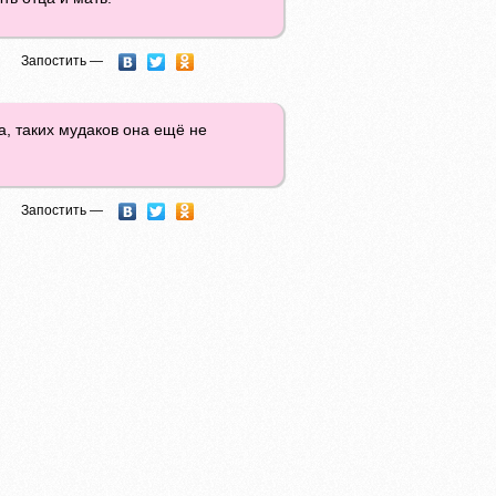
Запостить —
а, таких мудаков она ещё не
Запостить —