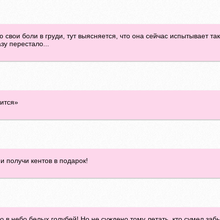
свои боли в груди, тут выясняется, что она сейчас испытывает так
зу перестало...
чится»
и получи кентов в подарок!
о в небо белых голубей! Но не суждено тому летать, кто сумел забы