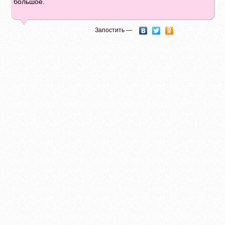
большое.
Запостить —