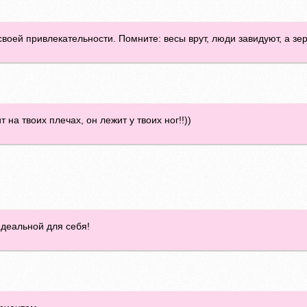
своей привлекательности. Помните: весы врут, люди завидуют, а з
 на твоих плечах, он лежит у твоих ног!!))
идеальной для себя!