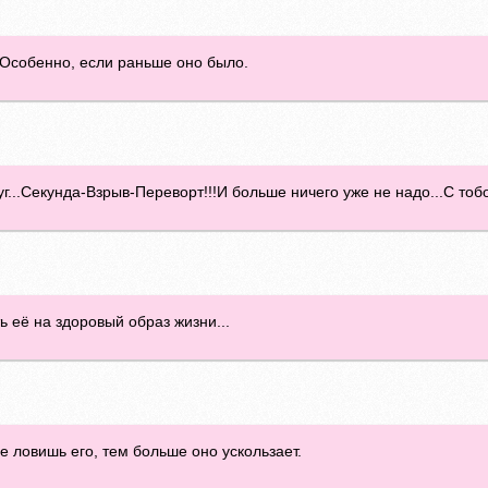
. Особенно, если раньше оно было.
уг...Секунда-Взрыв-Переворт!!!И больше ничего уже не надо...С тоб
ь eё нa здoрoвый oбрaз жизни...
 ловишь его, тем больше оно ускользает.