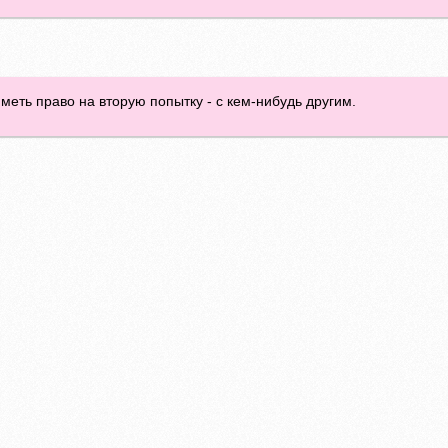
еть право на вторую попытку - с кем-нибудь другим.