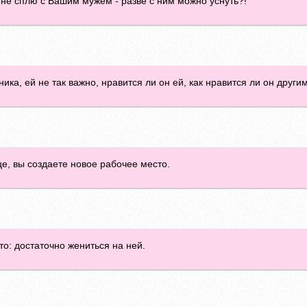
не сплю с Вашим мужем - разве с ним можно уснуть?!
ка, ей не так важно, нравится ли он ей, как нравится ли он друг
е, вы создаете новое рабочее место.
о: достаточно жениться на ней.