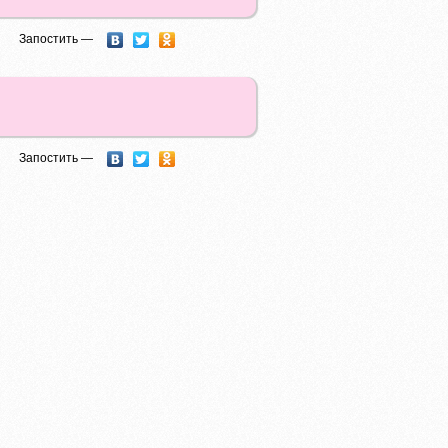
Запостить —
Запостить —