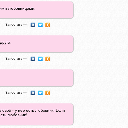
шими любовницами.
Запостить —
друга.
Запостить —
Запостить —
ловой - у нее есть любовник! Если
есть любовник!