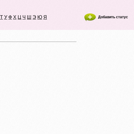
Т
У
Ф
Х
Ц
Ч
Ш
Э
Ю
Я
Добавить статус