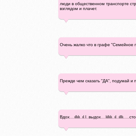
люди в общественном транспорте стра
взглядом и плачет.
Очень жалко что в графе "Семейное п
Прежде чем сказать "ДА", подумай и 
Вдох....ιllιlι..ιl.l..выдох....lιllιlι..ιl..ιlllι.....ст