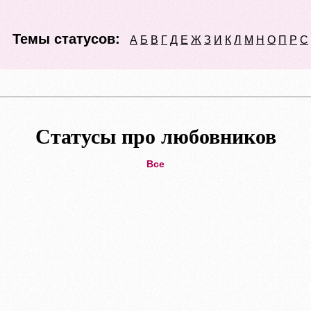
Темы статусов:
А
Б
В
Г
Д
Е
Ж
З
И
К
Л
М
Н
О
П
Р
С
Статусы про любовников
Все