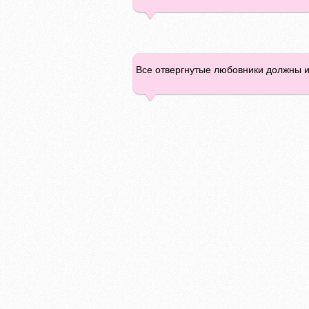
Все отвергнутые любовники должны им