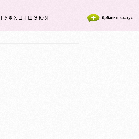
Т
У
Ф
Х
Ц
Ч
Ш
Э
Ю
Я
Добавить статус