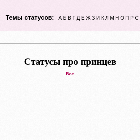
Темы статусов:
А
Б
В
Г
Д
Е
Ж
З
И
К
Л
М
Н
О
П
Р
С
Статусы про принцев
Все