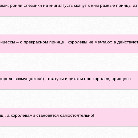
ами, роняя слезинки на книги.Пусть скачут к ним разные принцы из
цессы – о прекрасном принце , королевы не мечтают, а действуют
король возмущается!) - статусы и цитаты про королев, принцесс.
нц , а королевами становятся самостоятельно!