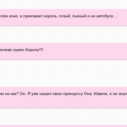
ом коне, а приезжает король, голый, пьяный и на автобусе...
ролеве нужен Король!!!!
ем ни как? Он: Я уже нашел свою принцессу Она: Извини, я не зна