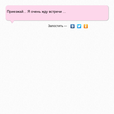
Приезжай... Я очень жду встречи ...
Запостить —