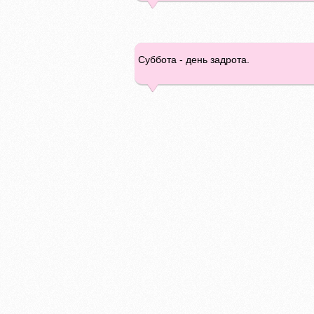
Суббота - день задрота.