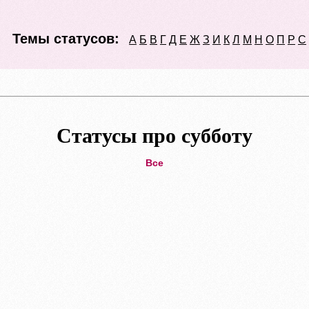
Темы статусов:
А
Б
В
Г
Д
Е
Ж
З
И
К
Л
М
Н
О
П
Р
С
Статусы про субботу
Все