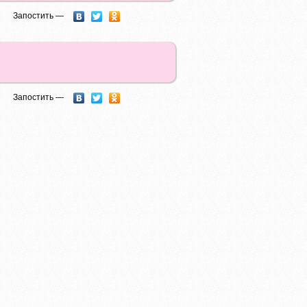
Запостить —
Запостить —