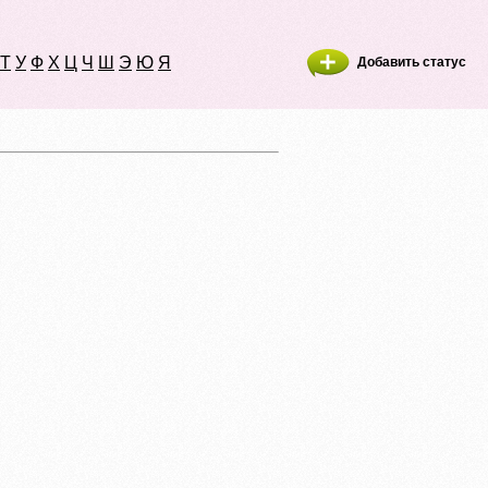
Т
У
Ф
Х
Ц
Ч
Ш
Э
Ю
Я
Добавить статус