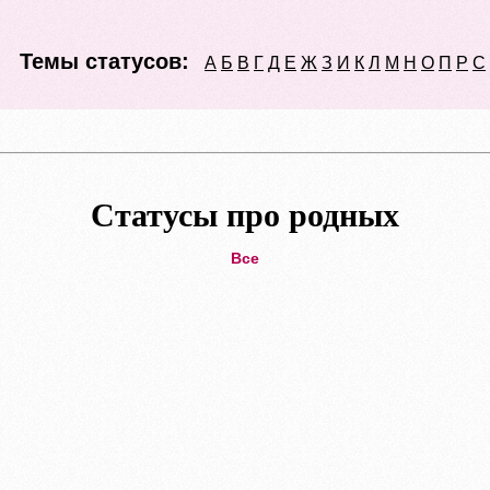
Темы статусов:
А
Б
В
Г
Д
Е
Ж
З
И
К
Л
М
Н
О
П
Р
С
Статусы про родных
Все