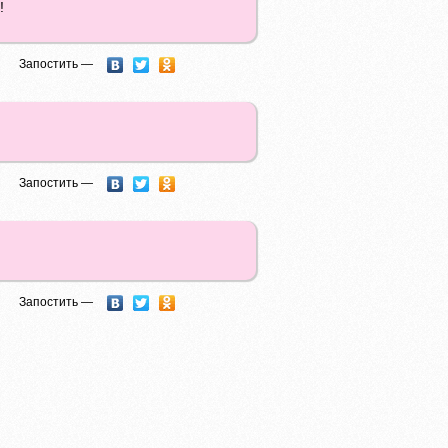
!
Запостить —
Запостить —
Запостить —