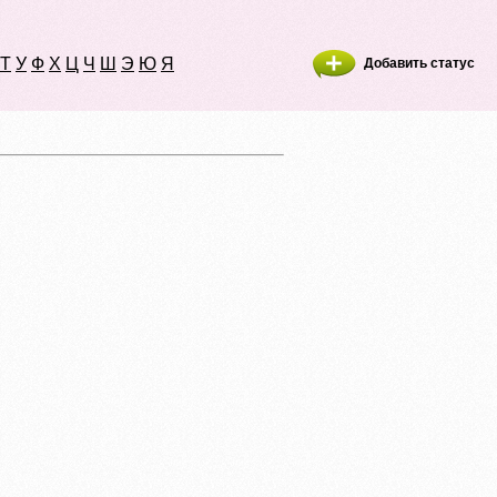
Т
У
Ф
Х
Ц
Ч
Ш
Э
Ю
Я
Добавить статус