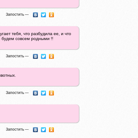
Запостить —
угает тебя, что разбудила ее, и что
ы будем совсем родными !!
Запостить —
ивотных.
Запостить —
Запостить —