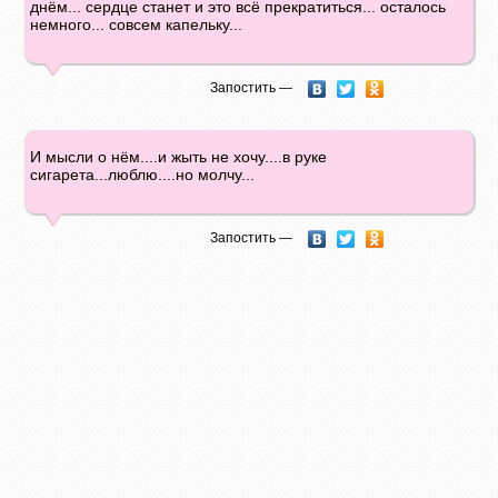
днём... сердце станет и это всё прекратиться... осталось
немного... совсем капельку...
Запостить —
И мысли о нём....и жыть не хочу....в руке
сигарета...люблю....но молчу...
Запостить —