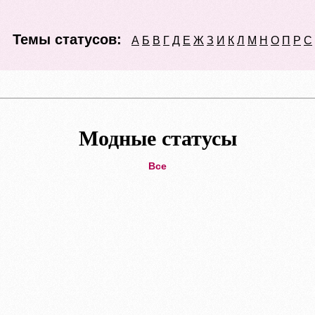
Темы статусов:
А
Б
В
Г
Д
Е
Ж
З
И
К
Л
М
Н
О
П
Р
С
Модные статусы
Все