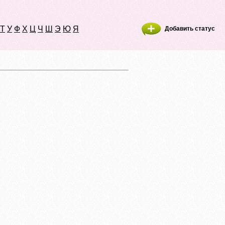
Т
У
Ф
Х
Ц
Ч
Ш
Э
Ю
Я
Добавить статус