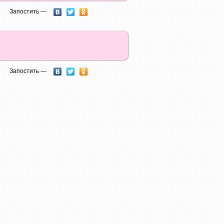
Запостить —
Запостить —