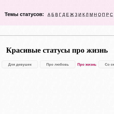
Темы статусов:
А
Б
В
Г
Д
Е
Ж
З
И
К
Л
М
Н
О
П
Р
С
Красивые статусы про жизнь
Для девушек
Про любовь
Про жизнь
Со с