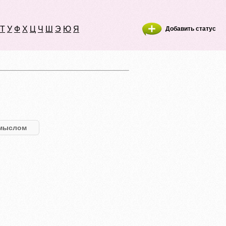
Т
У
Ф
Х
Ц
Ч
Ш
Э
Ю
Я
Добавить статус
мыслом