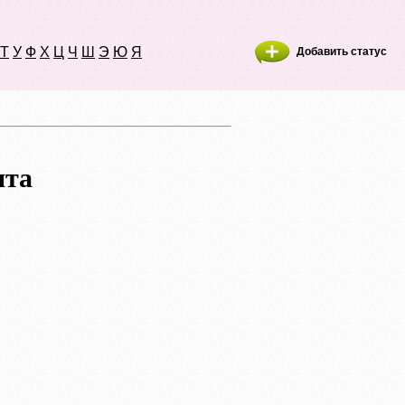
Т
У
Ф
Х
Ц
Ч
Ш
Э
Ю
Я
Добавить статус
нта