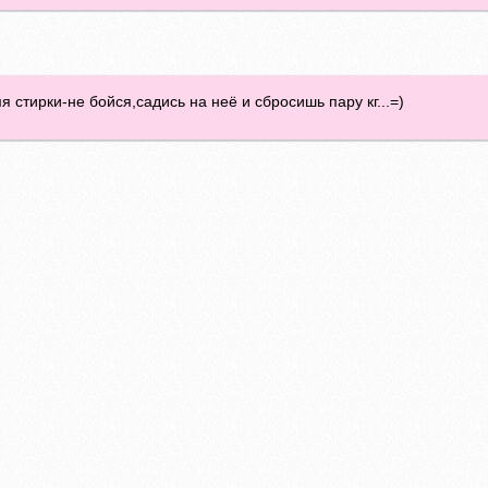
 стирки-не бойся,садись на неё и сбросишь пару кг...=)