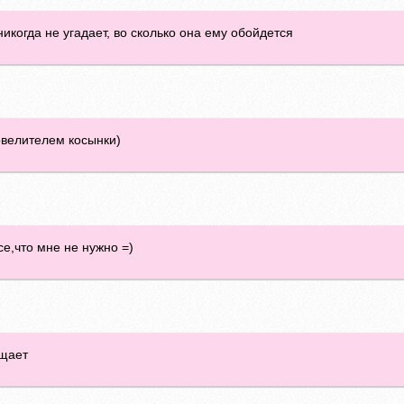
икогда не угадает, во сколько она ему обойдется
овелителем косынки)
се,что мне не нужно =)
ощает