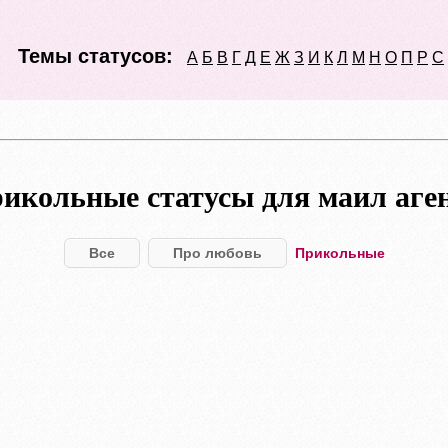
Темы статусов:
А
Б
В
Г
Д
Е
Ж
З
И
К
Л
М
Н
О
П
Р
С
икольные статусы для маил аге
Все
Про любовь
Прикольные