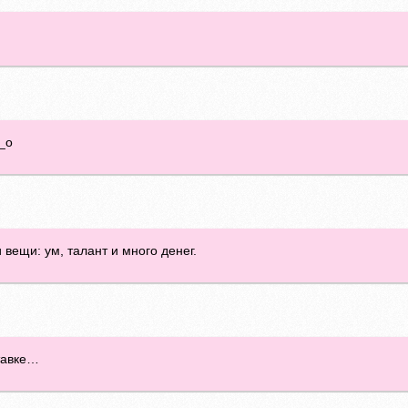
О_о
вещи: ум, талант и много денег.
тавке…