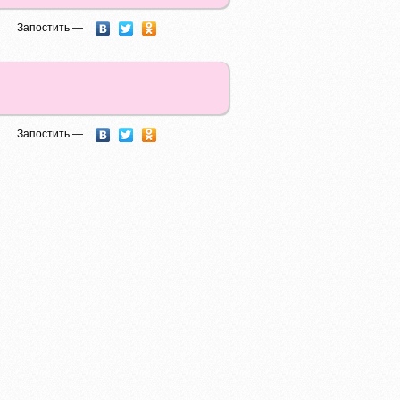
Запостить —
Запостить —